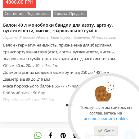
4000.00 ГРН
Состояние:
Подержаное
Сделка:
Продажа
Балон 40 л моноблоки бандли для азоту, аргону,
вуглекислоти, кисню, зварювальної суміші
Украина, Киевская область, Киев город, ,
Изменено 19 часов назад
Балон - герметична ємність, призначена для зберігання,
транспортування газів (азот, аргон, вуглекислота, кисень,
зварювальна суміш), що знаходиться під високим тиском.
Об'єм 40 л., 20л., 10 л., 5л., 2л.
Довжина різних моделей може бути від 250 до 1485 мм.
Діаметр від 89 до 219 мм
Маса порожнього балона 65-77 кг (40л)
Робочий тиск 150 бар.
Перевірочний тиск 250 бар.
Конструкція лита.
Пользуясь этим сайтом, вы
соглашаетесь на
Матеріал корпусу метал.
использование cookies
Запірний пристрій вентиль.
Продаж газів: азот рідкий, кисень, аргон, вуглекислота,
Got it
зварювальної суміші.