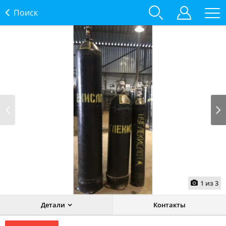
Поиск
Prev
Next
1
из
3
Детали
Контакты