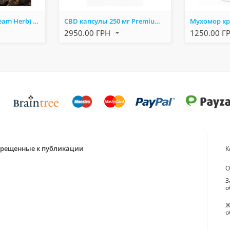
Entada Rheedii (Dream Herb) – экстракт семян африканской травы сновидений
CBD капсулы 250 мг Premium 60 шт — натуральная поддержка нервной системы, снижение стресса и улучшен
2950.00 ГРН
1250.00 Г
апрещенные к публикации
К
О
З
о
Ж
о