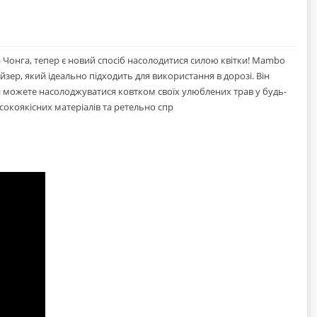
а Чонга, тепер є новий спосіб насолодитися силою квітки! Mambo
р, який ідеально підходить для використання в дорозі. Він
ви можете насолоджуватися ковтком своїх улюблених трав у будь-
сокоякісних матеріалів та ретельно спр