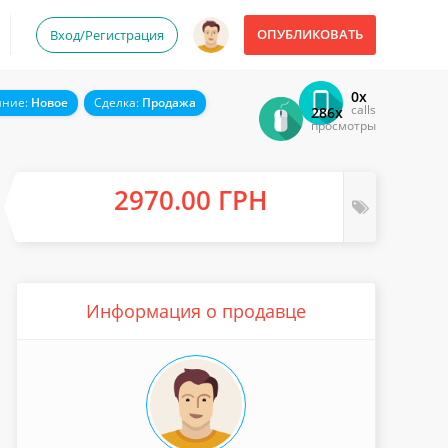
ОПУБЛИКОВАТЬ
Вход/Регистрация
0x
яние:
Новое
Сделка:
Продажа
calls
286x
просмотры
2970.00 ГРН
Информация о продавце