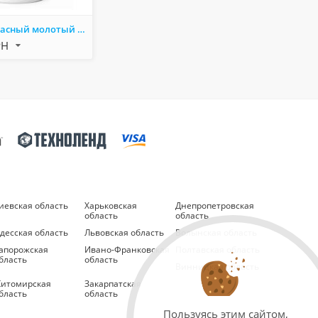
Мухомор красный молотый 250 г – натуральный продукт для заваривания чая
РН
иевская область
Харьковская
Днепропетровская
область
область
десская область
Львовская область
Волынская область
апорожская
Ивано-Франковская
Полтавская область
бласть
область
Винницкая область
итомирская
Закарпатская
бласть
область
Пользуясь этим сайтом,