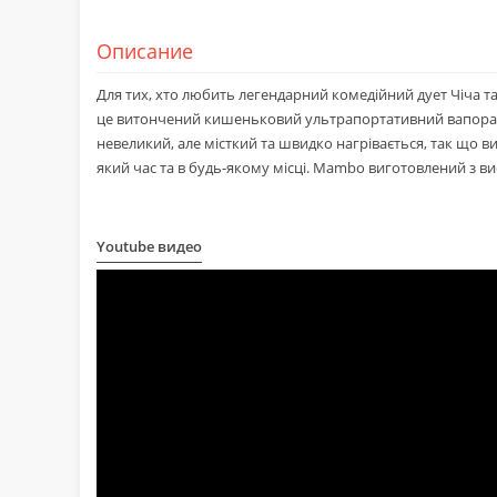
Описание
Для тих, хто любить легендарний комедійний дует Чіча т
це витончений кишеньковий ультрапортативний вапорайзе
невеликий, але місткий та швидко нагрівається, так що 
який час та в будь-якому місці. Mambo виготовлений з ви
Youtube видео