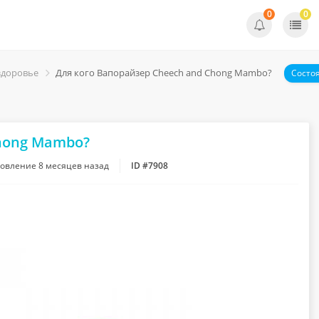
0
0
здоровье
Для кого Вапорайзер Cheech and Chong Mambo?
Состо
Chong Mambo?
новление
8 месяцев назад
ID #7908