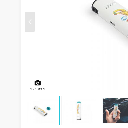
Prev
1
-
1
из
5