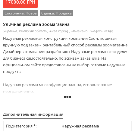
17000.00 ГРН
Состояние:
Новое
Сделка:
Продажа
Уличная реклама зоомагазина
Украина, Киевская область, Киев город, ,
Изменено 3 недель назад
Надувная рекламная конструкция компании Слон, пошитая
вручную под заказ – рентабельный способ рекламы зоомагазина.
Дизайнеры компании разработают Надувные рекламные изделия
для бизнеса самостоятельно, по эскизам заказчика. На
официальном сайте предоставлены на выбор готовые надувные
продукты.
Надувная реклама многофункциональна, использование
неограниченно.
• Для привлечения внимания к бизнесу выставляйте рекламный
надувной объект за пределами магазина, чтобы побудить людей
зайти, сделать покупки
Дополнительная информация
• Размещенная внутри пневмофигура добавит нотку веселья,
причуды
Подкатегория *:
Наружная реклама
• Добавим логотип, контакты, время работы на поверхность