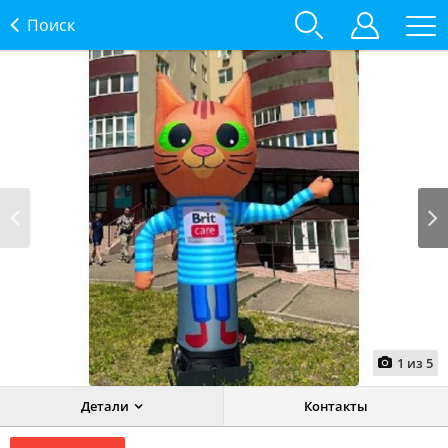
Поиск
Prev
Next
1
из
5
Детали
Контакты