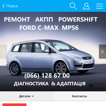
Поиск
Prev
Next
1
из
3
Детали
Контакты