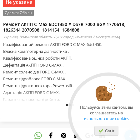
Не указана
Сделка:
Обмен
Ремонт АКПП C-Max 6DCT450 # DS7R-7000-BG# 1770618,
1826344 2070508, 1814154, 1684808
Украина, Волынская область, Луцк город,
Изменено 2 месяцев назад
Кваліфікований ремонт АКПП FORD C-MAX 6dct450.
Власна комп’ютерна діагностика .
Кваліфікована оцінка роботи АКПП.
Дефектація АКПП FORD C-MAX .
Ремонт соленоїдів FORD C-MAX .
Ремонт гідроблока FORD C-MAX.
Ремонт гідроконвектора Powerhsift.
Адаптація АКПП FORD C-MAX.
Гарантія на виконані роботи.
Запчастини в наявності, майстри на місці.
Пользуясь этим сайтом, вы
соглашаетесь на
Можлива відправка Новою поштою.
использование cookies
Надаємо послуги лафети.
2070508, 1814154, 1684808, AM7M5R 7P099-AA, AMAV4R 7L516-AD,
Got it
1770618, 1826344, 1700050, 2035264, 1850527, 2258296, 1681757,