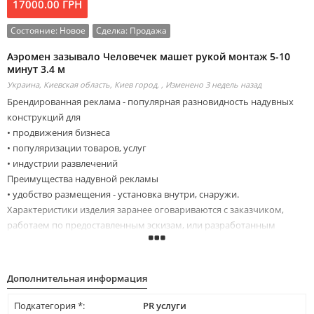
17000.00 ГРН
Состояние:
Новое
Сделка:
Продажа
Аэромен зазывало Человечек машет рукой монтаж 5-10
минут 3.4 м
Украина, Киевская область, Киев город, ,
Изменено 3 недель назад
Брендированная реклама - популярная разновидность надувных
конструкций для
• продвижения бизнеса
• популяризации товаров, услуг
• индустрии развлечений
Преимущества надувной рекламы
• удобство размещения - установка внутри, снаружи.
Характеристики изделия заранее оговариваются с заказчиком,
работаем по предоставленным эскизам, или разработанным
дизайнерами компании
• использование подсветки - разрешает эксплуатировать Аэромена
зазывало в темное время суток
Дополнительная информация
• монтаж - время полного возведения Человечек машет рукой 5-10
минут, справится работник компании, без сторонней помощи,
Подкатегория *:
PR услуги