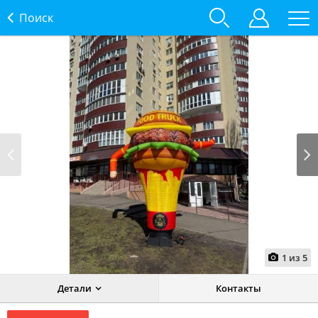
Поиск
Prev
Next
1
из
5
Детали
Контакты