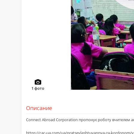
1
фото
Описание
Connect Abroad Corporation пропонує роботу вчителем ан
https://cac-ua.com/ua/pratsevlashtuvannya-za-kordonom/vi