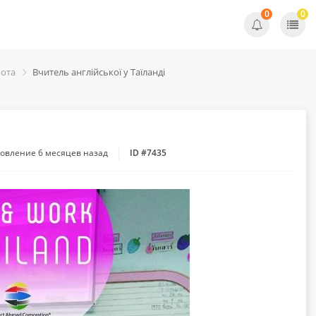
0
0
бота
Вчитель англійської у Таїланді
новление
6 месяцев назад
ID #7435