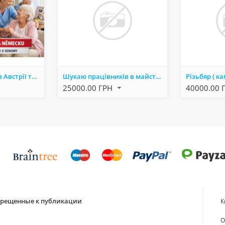
Робота для жінок в Австрії та Німеччині: ваш крок до стабільного майбутнього!
Шукаю працівників в майстерню з навчанням
25000.00 ГРН
40000.00 
апрещенные к публикации
К
О