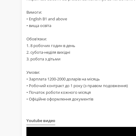
Вимоги:
• English B1 and above
• вища освіта
Обов'язки:
1. 8 робочих годин в день
2. субота-неділя вихідні
3. робота з дітьми
Умови:
• Зарплата 1200-2000 доларів на місяць
• Робочий контракт до 1 року (з правом подовження)
• Початок роботи кожного місяця
• Офіційне оформлення документів
Youtube видео