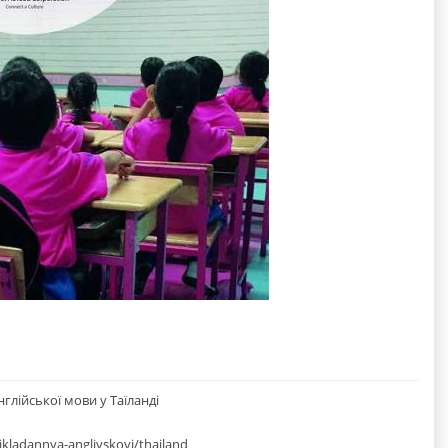
глійської мови у Таїланді
kladannya-angliyskoyi/thailand