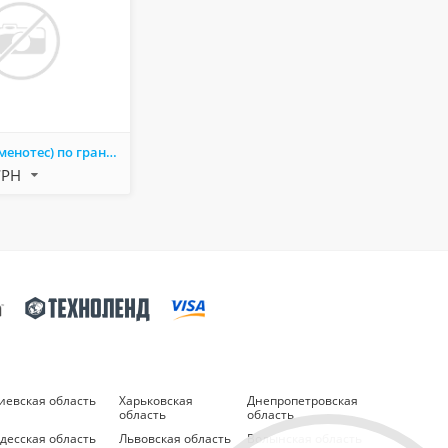
Різьбяр ( каменотес) по граніту
ГРН
иевская область
Харьковская
Днепропетровская
область
область
десская область
Львовская область
Волынская область