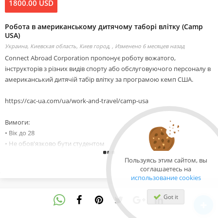
1800.00 USD
Робота в американському дитячому таборі влітку (Camp
USA)
Украина, Киевская область, Киев город, ,
Изменено 6 месяцев назад
Connect Abroad Corporation пропонує роботу вожатого,
інструкторів з різних видів спорту або обслуговуючого персоналу в
американський дитячій табір влітку за програмою кемп США.
https://cac-ua.com/ua/work-and-travel/camp-usa
Вимоги:
• Вік до 28
• Не обов'язково бути студентом
• English: intermediate and above
Пользуясь этим сайтом, вы
• Вміння контактувати з дітьми
соглашаетесь на
• Мати досвід
использование cookies
Обов'язки:
Got it
Робота з дітьми в американському таборі.