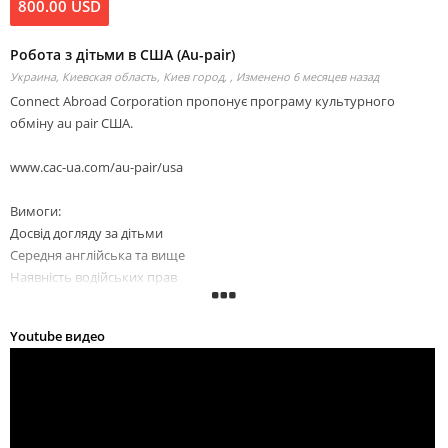
800.00 USD
Робота з дітьми в США (Au-pair)
Украина, Киевская область, Киев город, ,
Изменено 6 месяцев назад
Connect Abroad Corporation пропонує програму культурного
обміну au pair США.
www.cac-ua.com/au-pair/usa
Вимоги:
Досвід догляду за дітьми
Середня англійська та вище
Наявність водійських прав
Відсутність власних дітей
Youtube видео
Обов'язки:
Робота з дітьми в приймаючої родині.
Стати на якийсь час старшою сестрою.
Легкі обов'язки по дому.