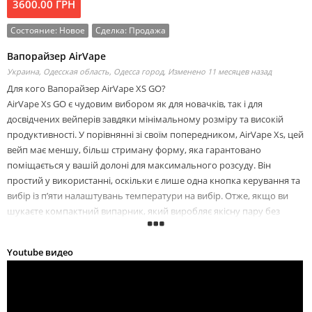
3600.00 ГРН
Состояние:
Новое
Сделка:
Продажа
Вапорайзер AirVape
Украина, Одесская область, Одесса город,
Изменено 11 месяцев назад
Для кого Вапорайзер AirVape XS GO?
AirVape Xs GO є чудовим вибором як для новачків, так і для
досвідчених вейперів завдяки мінімальному розміру та високій
продуктивності. У порівнянні зі своїм попередником, AirVape Xs, цей
вейп має меншу, більш стриману форму, яка гарантовано
поміщається у вашій долоні для максимального розсуду. Він
простий у використанні, оскільки є лише одна кнопка керування та
вибір із п’яти налаштувань температури на вибір. Отже, якщо ви
шукаєте компактний випарник, який виробляє якісну пару без
клопоту, AirVape Xs GO зробить вас задоволеними.
Youtube видео
Компактний дизайн
Головною перевагою AirVape Xs GO є його вражаюче малий розмір.
Він спеціально виготовлений, щоб поміститися практично в будь-
яку кишеню чи гаманець, не відчуваючи важкості, і він важить